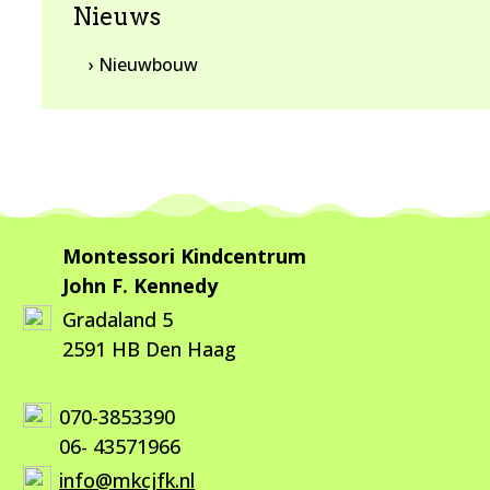
Nieuws
› Nieuwbouw
Montessori Kindcentrum
John F. Kennedy
Gradaland 5
2591 HB Den Haag
070-3853390
06- 43571966
info@mkcjfk.nl